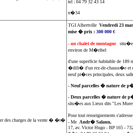
tel : 04 79 32 43 14
n�34
TGI Albertville
Vendredi 23 ma
mise � prix :
300 000 €
- un chalet de montagne
situ�e 
environ de M�ribel
d'une superficie habitable de 189
�difi� d'un rez-de-chauss�e et d
neuf pi�ces principales, deux sall
- Neuf parcelles � nature de p
- Deux parcelles � nature de p
situ�es aux Lieux dits "Les Mure
Pour tout renseignements s'adresse
ier des charges de la vente � �t�
- Me
Andr� Salaun,
17, av. Victor Hugo - BP 165 - 732