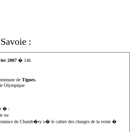
Savoie :
vier 2007
� 14h
commune de
Tignes
.
ble Olympique
r � :
le ou
 Instance de Chamb�ry o� le cahier des charges de la vente �