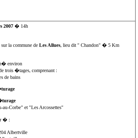
rs 2007
� 14h
sur la commune de
Les Allues
, lieu dit " Chandon"
� 5 Km
 m� environ
e trois �tages, comprenant :
es de bains
�turage
�turage
s-au-Corbe" et "Les Arcossettes"
r � :
04 Albertville