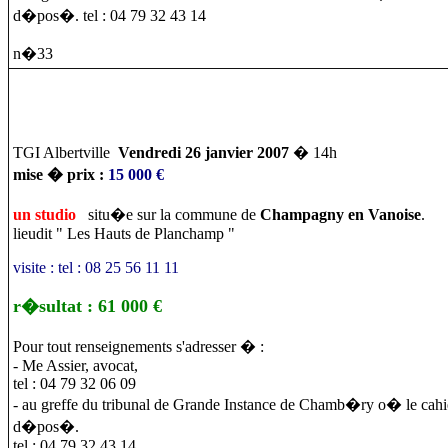
d�pos�. tel : 04 79 32 43 14
n�33
TGI Albertville
Vendredi 26 janvier 2007
� 14h
mise � prix :
15 000 €
un studio
situ�e sur la commune de
Champagny en Vanoise
.
lieudit " Les Hauts de Planchamp "
visite : tel : 08 25 56 11 11
r�sultat : 61 000 €
Pour tout renseignements s'adresser � :
- Me Assier, avocat,
tel : 04 79 32 06 09
- au greffe du tribunal de Grande Instance de Chamb�ry o� le cah
d�pos�.
tel : 04 79 32 43 14