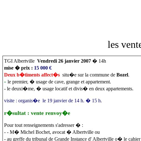
les ven
TGI Albertville
Vendredi 26 janvier 2007
� 14h
mise � prix :
15 000 €
Deux b�timents affect�s
situ�e sur la commune de
Bozel
.
-
le premier, � usage de cave, grange et appartement.
- le deuxi�me, � usage locatif et divis� en deux appartements.
visite : organis�e le 19 janvier de 14 h. � 15 h.
r�sultat : vente renvoy�e
Pour tout renseignements s'adresser � :
- - M� Michel Bochet, avocat � Albertville ou
- au greffe du tribunal de Grande Instance d' Albertville o� le cah