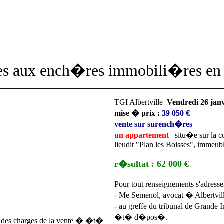
tes aux ench�res immobili�res en 
TGI Albertville
Vendredi 26 jan
mise � prix :
39 050 €
vente sur surench�res
un appartement
situ�e sur la 
lieudit "Plan les Boisses", immeu
r�sultat : 62 000 €
Pour tout renseignements s'adresse
- Me Semenol, avocat � Albertvil
- au greffe du tribunal de Grande
�t� d�pos�.
ier des charges de la vente � �t�